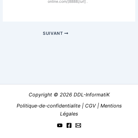
online.com/]8888[/url] .
SUIVANT
Copyright © 2026 DDL-InformatiK
Politique-de-confidentialite
|
CGV
|
Mentions
Légales