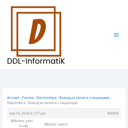
Aller
au
contenu
Accueil
›
Forums
›
Electronique
›
Вывод из запоя в стационаре
›
Répondre à : Вывод из запоя в стационаре
mai 15, 2026 à 1:17 pm
#3005
888starz_yekr
88starz casino
Invité