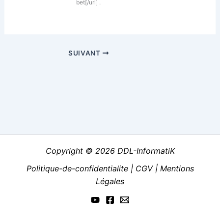
bet[/url] .
SUIVANT
Copyright © 2026 DDL-InformatiK
Politique-de-confidentialite
|
CGV
|
Mentions
Légales