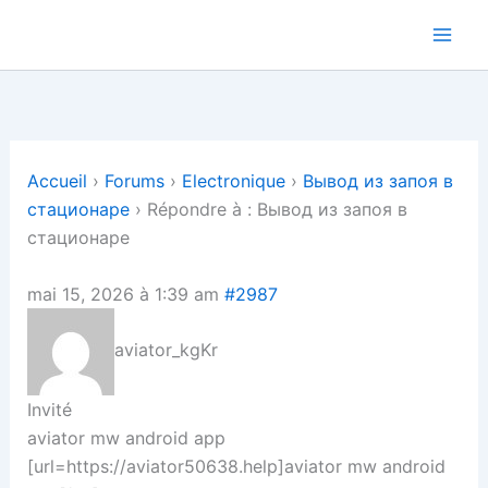
Aller
au
contenu
Accueil
›
Forums
›
Electronique
›
Вывод из запоя в
стационаре
›
Répondre à : Вывод из запоя в
стационаре
mai 15, 2026 à 1:39 am
#2987
aviator_kgKr
Invité
aviator mw android app
[url=https://aviator50638.help]aviator mw android