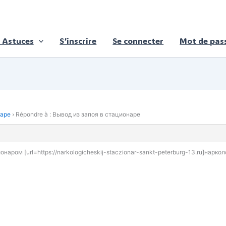
 Astuces
S’inscrire
Se connecter
Mot de pass
наре
›
Répondre à : Вывод из запоя в стационаре
наром [url=https://narkologicheskij-staczionar-sankt-peterburg-13.ru]нарко