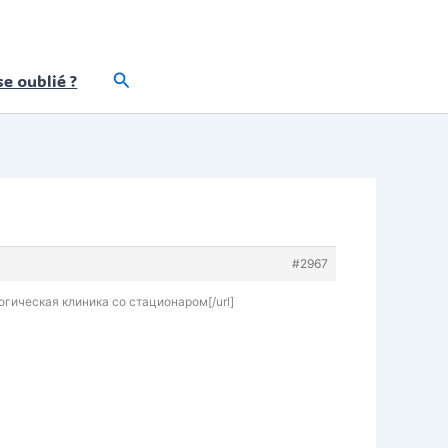
Rechercher
e oublié ?
#2967
логическая клиника со стационаром[/url]