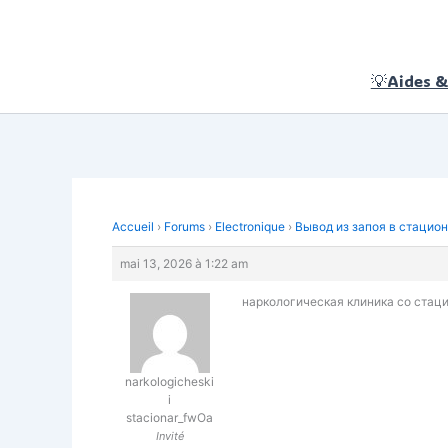
Aller
au
contenu
💡Aides &
Accueil
›
Forums
›
Electronique
›
Вывод из запоя в стацио
mai 13, 2026 à 1:22 am
наркологическая клиника со стацио
narkologicheski
i
stacionar_fwOa
Invité