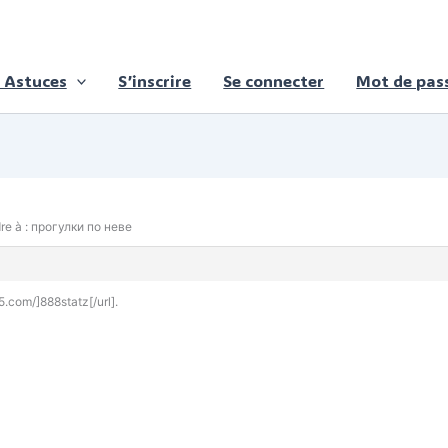
 Astuces
S’inscrire
Se connecter
Mot de pass
e à : прогулки по неве
5.com/]888statz[/url].