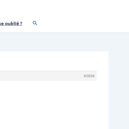
Rechercher
e oublié ?
#2936