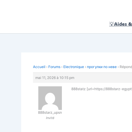
Aller
au
contenu
💡Aides &
Accueil
›
Forums
›
Electronique
›
прогулки по неве
›
Répondr
mai 11, 2026 à 10:15 pm
888statz [url=https://888starz-egypt
888starz_upsn
Invité