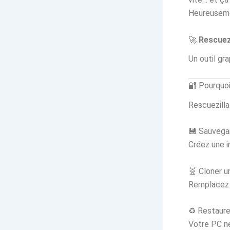
Heureusemen
🚀
Rescuez
Un outil gr
🔐 Pourquoi 
Rescuezilla
💾 Sauvega
Créez une i
🧬 Cloner u
Remplacez 
♻️ Restaure
Votre PC n