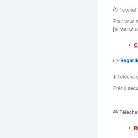
📺 Tutoriel
Pour vous m
j’ai réalisé
C
👉
Regarde
⬇️ Téléchar
Prêt à sécu
🔵
Télécha
R