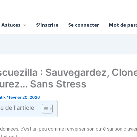
 Astuces
S’inscrire
Se connecter
Mot de pass
scuezilla : Sauvegardez, Clon
urez… Sans Stress
atik
/
février 20, 2026
 de l'article
données, c’est un peu comme renverser son café sur son clavier 
fait mal.