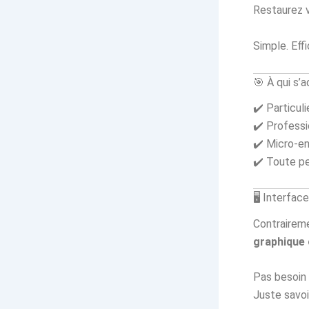
Restaurez v
Simple. Effi
🎯 À qui s’
✔️ Particul
✔️ Professi
✔️ Micro-en
✔️ Toute pe
🖥️ Interfac
Contraireme
graphique 
Pas besoin 
Juste savoir