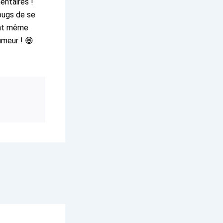
entaires !
 bugs de se
ent même
umeur ! 😄