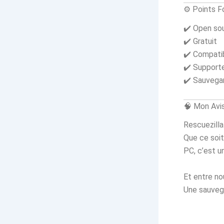
⚙️ Points F
✔️ Open so
✔️ Gratuit
✔️ Compati
✔️ Supporte
✔️ Sauvegar
🧠 Mon Avi
Rescuezilla
Que ce soit
PC, c’est un
Et entre n
Une sauvega