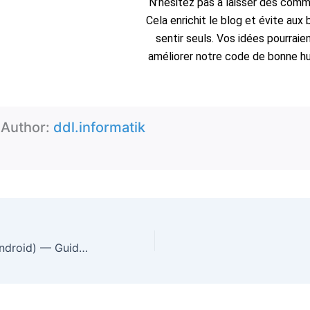
N’hésitez pas à laisser des comm
Cela enrichit le blog et évite aux
sentir seuls. Vos idées pourrai
améliorer notre code de bonne h
Author:
ddl.informatik
Super Backup (Android) — Guide complet