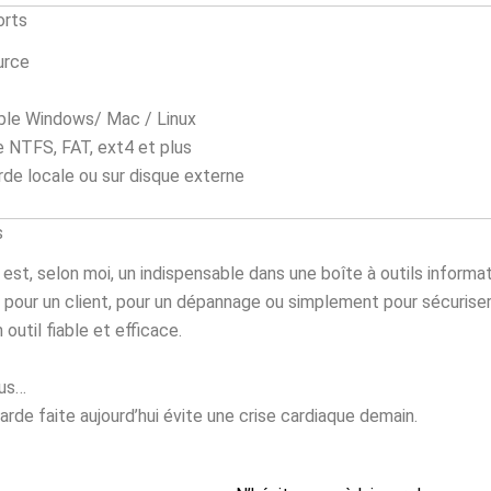
orts
urce
ble Windows/ Mac / Linux
 NTFS, FAT, ext4 et plus
de locale ou sur disque externe
s
 est, selon moi, un indispensable dans une boîte à outils informat
 pour un client, pour un dépannage ou simplement pour sécurise
 outil fiable et efficace.
ous…
rde faite aujourd’hui évite une crise cardiaque demain.