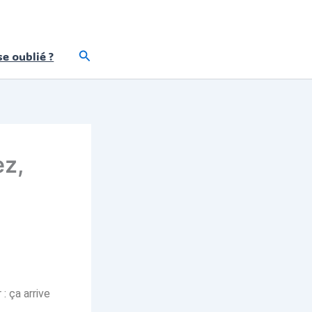
Rechercher
e oublié ?
ez,
: ça arrive