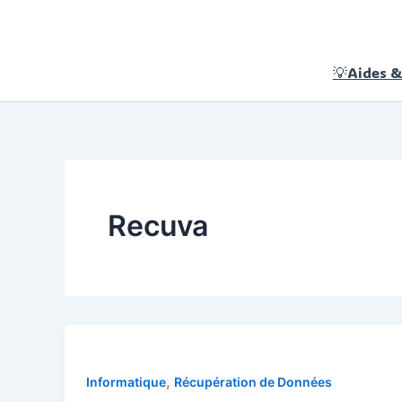
Aller
au
contenu
💡Aides &
Recuva
,
Informatique
Récupération de Données