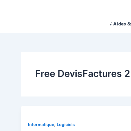
Aller
au
contenu
💡Aides &
Free DevisFactures 2
,
Informatique
Logiciels