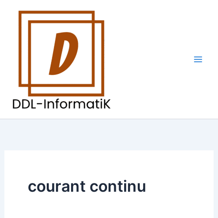
Aller
au
contenu
courant continu